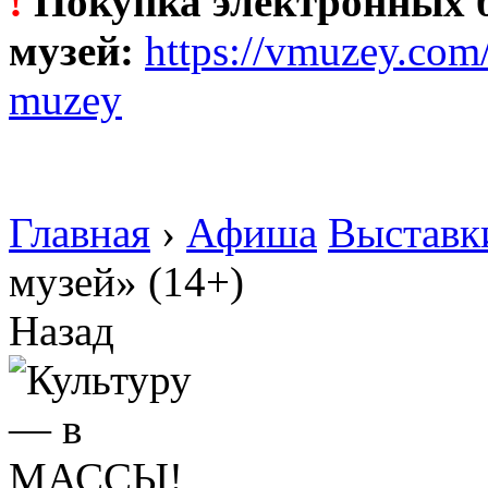
!
Покупка электронных б
музей:
https://vmuzey.com
muzey
Главная
›
Афиша
Выставк
музей» (14+)
Назад