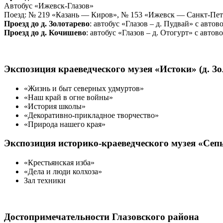
Автобус «Ижевск-Глазов»
Поезд: № 219 «Казань — Киров», № 153 «Ижевск — Санкт-Пет
Проезд до д. Золотарево
: автобус «Глазов – д. Пудвай» с авт
Проезд до д. Кочишево
: автобус «Глазов – д. Отогурт» с автов
Экспозиция краеведческого музея «Истоки» (д. Зо
«Жизнь и быт северных удмуртов»
«Наш край в огне войны»
«История школы»
«Декоративно-прикладное творчество»
«Природа нашего края»
Экспозиция историко-краеведческого музея «Сеп
«Крестьянская изба»
«Дела и люди колхоза»
Зал техники
Достопримечательности Глазовского района