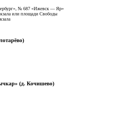
ербург», № 687 «Ижевск — Яр»
овокзала или площади Свободы
окзала
лотарёво)
ычкар» (д. Кочишево)