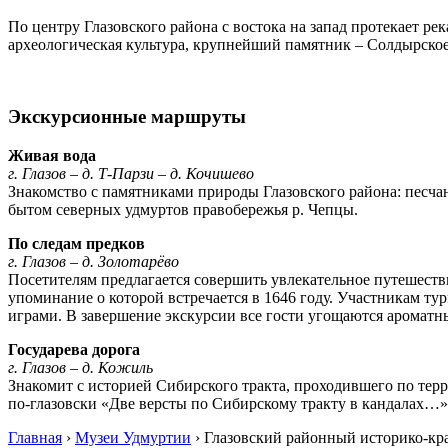
По центру Глазовского района с востока на запад протекает р
археологическая культура, крупнейший памятник – Солдырское г
Экскурсионные маршруты
Живая вода
г. Глазов – д. Т-Парзи – д. Кочишево
Знакомство с памятниками природы Глазовского района: песча
бытом северных удмуртов правобережья р. Чепцы.
По следам предков
г. Глазов – д. Золотарёво
Посетителям предлагается совершить увлекательное путешестви
упоминание о которой встречается в 1646 году. Участникам ту
играми. В завершение экскурсии все гости угощаются ароматны
Государева дорога
г. Глазов – д. Кожиль
Знакомит с историей Сибирского тракта, проходившего по терр
по-глазовски «Две версты по Сибирскому тракту в кандалах…»,
Главная
›
Музеи Удмуртии
›
Глазовский районный историко-кр