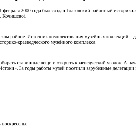
1 февраля 2000 года был создан Глазовский районный историко
. Кочишево).
вском районе. Источник комплектования музейных коллекций – д
 историко-краеведческого музейного комплекса.
обирать старинные вещи и открыть краеведческий уголок. А нача
я «Истоки». За годы работы музей посетили зарубежные делегац
1
– воскресенье