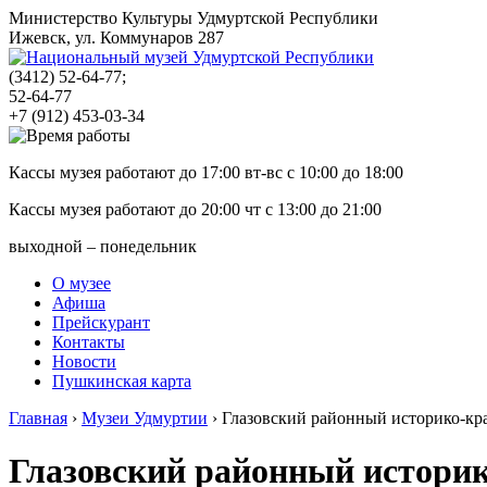
Министерство Культуры Удмуртской Республики
Ижевск, ул. Коммунаров 287
(3412)
52-64-77;
52-64-77
+7 (912) 453-03-34
Кассы музея работают до 17:00 вт-вс с
10:00
до
18:00
Кассы музея работают до 20:00 чт с
13:00
до
21:00
выходной – понедельник
О музее
Афиша
Прейскурант
Контакты
Новости
Пушкинская карта
Главная
›
Музеи Удмуртии
›
Глазовский районный историко-кр
Глазовский районный истори