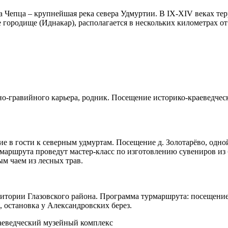
ека Чепца – крупнейшая река севера Удмуртии. В IX-XIV веках т
ородище (Иднакар), располагается в нескольких километрах от г
но-гравийного карьера, родник. Посещение историко-краеведческ
е в гости к северным удмуртам. Посещение д. Золотарёво, одной
рмаршрута проведут мастер-класс по изготовлению сувениров из
м чаем из лесных трав.
итории Глазовского района. Программа турмаршрута: посещение 
 остановка у Александровских берез.
аеведческий музейный комплекс