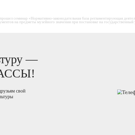
прошел семинар «Нормативно-законодательная база регламентирующая деятель
ментов на предметы музейного значения при постановке на государственный 
ьтуру —
АССЫ!
рузьям свой
льтуры