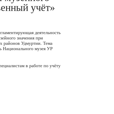
венный учёт»
егламентирующая деятельность
зейного значения при
ых районов Удмуртии. Тема
ль Национального музея УР
ециалистам в работе по учёту