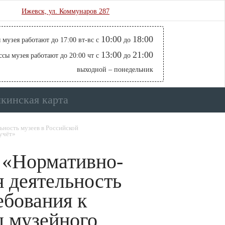
Ижевск, ул. Коммунаров 287
10:00
18:00
 музея работают до 17:00 вт-вс с
до
13:00
21:00
ссы музея работают до 20:00 чт с
до
выходной – понедельник
кинская карта
ность музеев в Российской
учёт»
 «Нормативно-
 деятельность
ебования к
 музейного