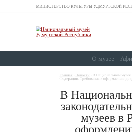
МИНИСТЕРСТВО КУЛЬТУРЫ УДМУРТСКОЙ РЕС
О музее
Аф
Главная
›
Новости
›
В Национальном музее 
Федерации. Требования к оформлению доку
В Национальн
законодатель
музеев в 
оформлени