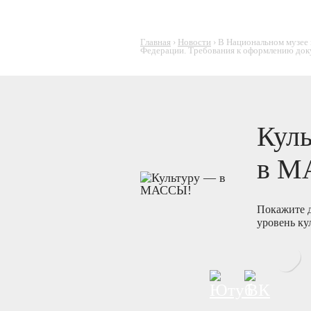
Главная
›
Новости
›
В Национальном музее 
Федерации. Требования к оформлению доку
Кул
в М
Покажите д
уровень ку