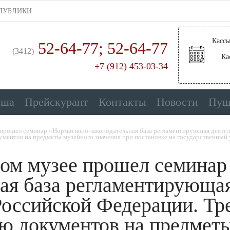
ПУБЛИКИ
Кассы
52-64-77;
52-64-77
(3412)
Ка
+7 (912) 453-03-34
иша
Прейскурант
Контакты
Новости
Пуш
прошел семинар «Нормативно-законодательная база регламентирующая деятель
ментов на предметы музейного значения при постановке на государственный 
ом музее прошел семинар
ная база регламентирующая
Российской Федерации. Тр
ю документов на предметы