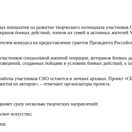
ых инициатив на развитие творческого потенциала участников 
еранов боевых действий, членов их семей и активных жителей 
елем конкурса на предоставление грантов Президента Российск
участников специальной военной операции, ветеранов боевых д
изведений, созданных бойцами в условиях боевых действий, а т
работы участников СВО остаются в личных архивах. Проект «СВ
звития их авторов», – отмечают организаторы проекта.
диняет сразу несколько творческих направлений:
ьское искусство;
ня;