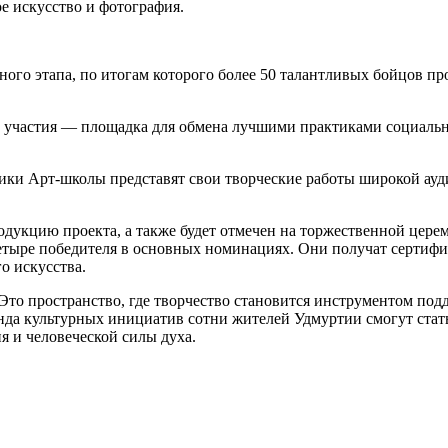
е искусство и фотография.
ного этапа, по итогам которого более 50 талантливых бойцов пр
го участия — площадка для обмена лучшими практиками социал
ки Арт-школы представят свои творческие работы широкой ауди
укцию проекта, а также будет отмечен на торжественной церем
четыре победителя в основных номинациях. Они получат сертифи
о искусства.
Это пространство, где творчество становится инструментом под
нда культурных инициатив сотни жителей Удмуртии смогут стать
 и человеческой силы духа.