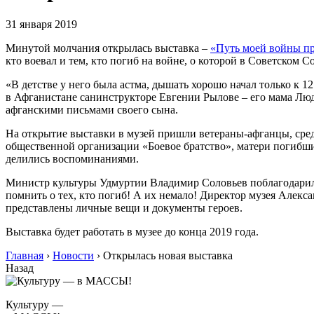
31 января 2019
Минутой молчания открылась выставка –
«Путь моей войны п
кто воевал и тем, кто погиб на войне, о которой в Советском С
«В детстве у него была астма, дышать хорошо начал только к 1
в Афганистане санинструкторе Евгении Рылове – его мама Люд
афганскими письмами своего сына.
На открытие выставки в музей пришли ветераны-афганцы, сре
общественной организации «Боевое братство», матери погибши
делились воспоминаниями.
Министр культуры Удмуртии Владимир Соловьев поблагодарил п
помнить о тех, кто погиб! А их немало! Директор музея Алек
представлены личные вещи и документы героев.
Выставка будет работать в музее до конца 2019 года.
Главная
›
Новости
›
Открылась новая выставка
Назад
Культуру —