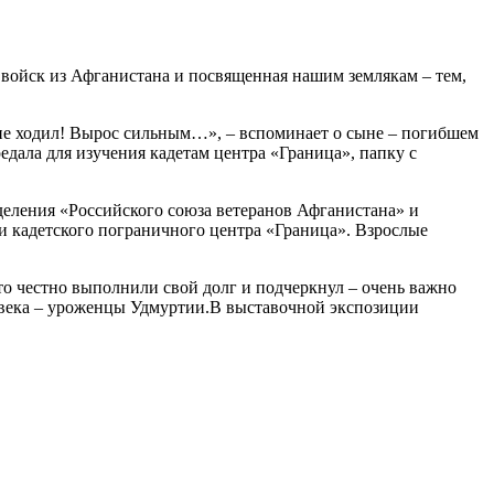
 войск из Афганистана и посвященная нашим землякам – тем,
ки не ходил! Вырос сильным…», – вспоминает о сыне – погибшем
дала для изучения кадетам центра «Граница», папку с
деления «Российского союза ветеранов Афганистана» и
и кадетского пограничного центра «Граница». Взрослые
то честно выполнили свой долг и подчеркнул – очень важно
ловека – уроженцы Удмуртии.В выставочной экспозиции