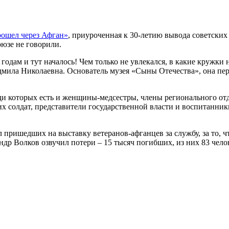
рошел через Афган»
, приуроченная к 30-летию вывода советских
оюзе не говорили.
2 годам и тут началось! Чем только не увлекался, в какие круж
мила Николаевна. Основатель музея «Сыны Отечества», она пере
ди которых есть и женщины-медсестры, члены регионального от
х солдат, представители государственной власти и воспитанник
ришедших на выставку ветеранов-афганцев за службу, за то, ч
сандр Волков озвучил потери – 15 тысяч погибших, из них 83 че