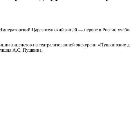
ь Императорский Царскосельский лицей — первое в России учебн
иции лицеистов на театрализованной экскурсии «Пушкинские дни
стишия А.С. Пушкина.